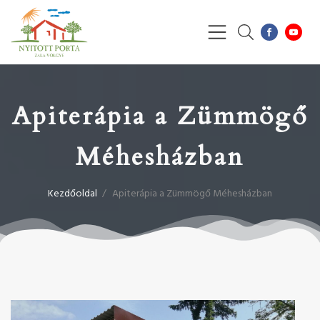
Apiterápia a Zümmögő
Méhesházban
Kezdőoldal
/
Apiterápia a Zümmögő Méhesházban