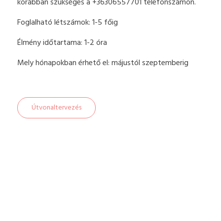
korábban szükséges a +36306557701 telefonszámon.
Foglalható létszámok: 1-5 főig
Élmény időtartama: 1-2 óra
Mely hónapokban érhető el: májustól szeptemberig
Útvonaltervezés