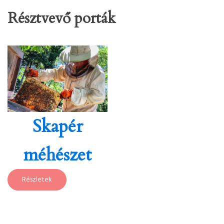
Résztvevő porták
Skapér
méhészet
Részletek