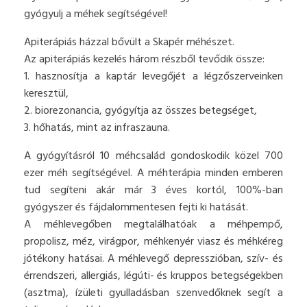
gyógyulj a méhek segítségével!
Apiterápiás házzal bővült a Skapér méhészet.
Az apiterápiás kezelés három részből tevődik össze:
1. hasznosítja a kaptár levegőjét a légzőszerveinken
keresztül,
2. biorezonancia, gyógyítja az összes betegséget,
3. hőhatás, mint az infraszauna.
A gyógyításról 10 méhcsalád gondoskodik közel 700
ezer méh segítségével. A méhterápia minden emberen
tud segíteni akár már 3 éves kortól, 100%-ban
gyógyszer és fájdalommentesen fejti ki hatását.
A méhlevegőben megtalálhatóak a méhpempő,
propolisz, méz, virágpor, méhkenyér viasz és méhkéreg
jótékony hatásai. A méhlevegő depresszióban, szív- és
érrendszeri, allergiás, légúti- és kruppos betegségekben
(asztma), ízületi gyulladásban szenvedőknek segít a