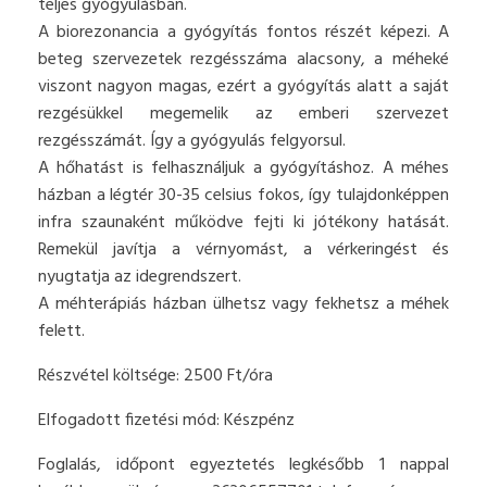
teljes gyógyulásban.
A biorezonancia a gyógyítás fontos részét képezi. A
beteg szervezetek rezgésszáma alacsony, a méheké
viszont nagyon magas, ezért a gyógyítás alatt a saját
rezgésükkel megemelik az emberi szervezet
rezgésszámát. Így a gyógyulás felgyorsul.
A hőhatást is felhasználjuk a gyógyításhoz. A méhes
házban a légtér 30-35 celsius fokos, így tulajdonképpen
infra szaunaként működve fejti ki jótékony hatását.
Remekül javítja a vérnyomást, a vérkeringést és
nyugtatja az idegrendszert.
A méhterápiás házban ülhetsz vagy fekhetsz a méhek
felett.
Részvétel költsége: 2500 Ft/óra
Elfogadott fizetési mód: Készpénz
Foglalás, időpont egyeztetés legkésőbb 1 nappal