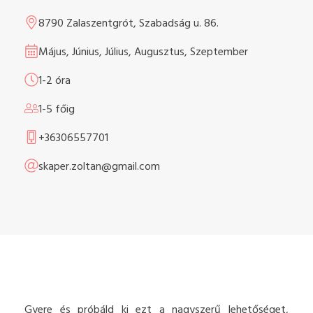
8790 Zalaszentgrót, Szabadság u. 86.
Május, Június, Július, Augusztus, Szeptember
1-2 óra
1-5 főig
+36306557701
skaper.zoltan@gmail.com
Gyere és próbáld ki ezt a nagyszerű lehetőséget,