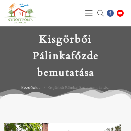
Kisgörbői
Pálinkafőzde
bemutatása
Kezdőoldal
/
Kisgörbői Pálinkafőzde bemutatása