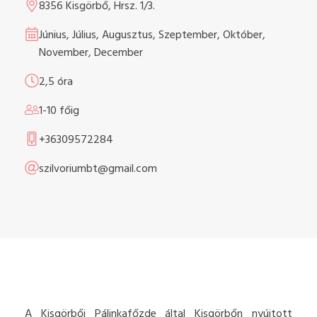
8356 Kisgörbő, Hrsz. 1/3.
Június, Július, Augusztus, Szeptember, Október,
November, December
2,5 óra
1-10 főig
+36309572284
szilvoriumbt@gmail.com
A Kisgörbői Pálinkafőzde által Kisgörbőn nyújtott