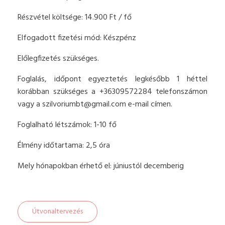
Részvétel költsége: 14.900 Ft / fő
Elfogadott fizetési mód: Készpénz
Előlegfizetés szükséges.
Foglalás, időpont egyeztetés legkésőbb 1 héttel
korábban szükséges a +36309572284 telefonszámon
vagy a
szilvoriumbt@gmail.com
e-mail címen.
Foglalható létszámok: 1-10 fő
Élmény időtartama: 2,5 óra
Mely hónapokban érhető el: júniustól decemberig
Útvonaltervezés