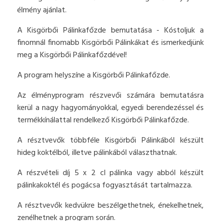
élmény ajánlat.
A Kisgörbői Pálinkafőzde bemutatása - Kóstoljuk a
finomnál finomabb Kisgörbői Pálinkákat és ismerkedjünk
meg a Kisgörbői Pálinkafőzdével!
A program helyszíne a Kisgörbői Pálinkafőzde.
Az élményprogram részvevői számára bemutatásra
kerül a nagy hagyományokkal, egyedi berendezéssel és
termékkínálattal rendelkező Kisgörbői Pálinkafőzde.
A résztvevők többféle Kisgörbői Pálinkából készült
hideg koktélból, illetve pálinkából választhatnak.
A részvételi díj 5 x 2 cl pálinka vagy abból készült
pálinkakoktél és pogácsa fogyasztását tartalmazza.
A résztvevők kedvükre beszélgethetnek, énekelhetnek,
zenélhetnek a program során.