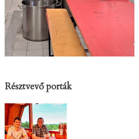
Résztvevő porták