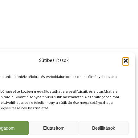
Sütibeállítások
mű felhívás során elnyert 3417266250 iratazonosító
erült megvalósításra.
nálunk különféle célokra, és weboldalunkon az online élmény fokozása
öngészése közben megváltoztathatja a beállításait, és elutasíthatja a
 tárolni kívánt bizonyos típusú sütik használatát. A számítógépen már
t eltávolíthatja, de ne feledje, hogy a sütik törlése megakadályozhatja
egyes részeinek használatát.
fogadom
Elutasítom
Beálllítások
nntartva!
Impresszum