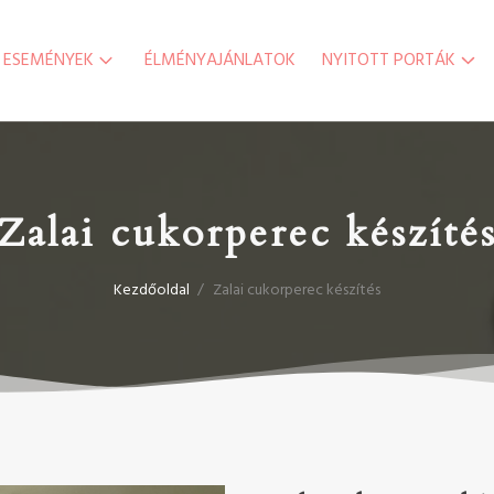
ESEMÉNYEK
ÉLMÉNYAJÁNLATOK
NYITOTT PORTÁK
Zalai cukorperec készíté
Kezdőoldal
/
Zalai cukorperec készítés