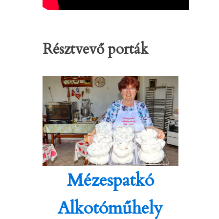
Résztvevő porták
Mézespatkó
Alkotóműhely