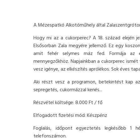
A Mézespatkó Alkotóműhely által Zalaszentgróton
Hogy mi az a cukorperec? A 18. század elején j
Elsősorban Zala megyére jellemző. Ez egy koszo
amit fehér selymes máz fed. Formája az e
mennyegzőkhöz. Napjainkban a cukorperec ismét f
vesz igénye, az elkészítés aprólékos. Sok éves tap
Aki részt vesz a programon, betekintést kap az
sepregetés, cukormázzal kenés...
Részvétel költsége: 8.000 Ft / fő
Elfogadott fizetési mód: Készpénz
Foglalás, időpont egyeztetés legkésőbb 1 
telefonszámon.