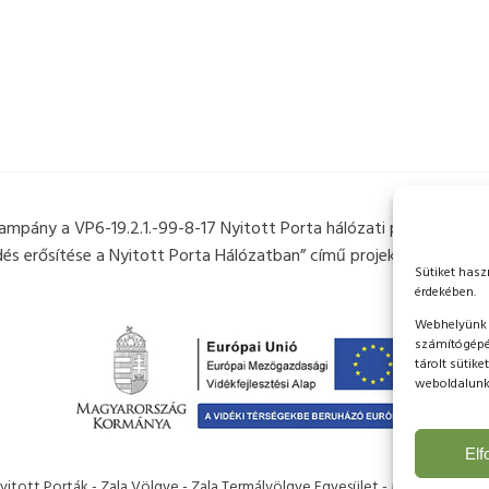
 kampány a VP6-19.2.1.-99-8-17 Nyitott Porta hálózati projektek cí
 erősítése a Nyitott Porta Hálózatban” című projekt keretében k
Sütiket hasz
érdekében.
Webhelyünk b
számítógépén
tárolt sütike
weboldalunk 
El
itott Porták - Zala Völgye - Zala Termálvölgye Egyesület - Minden jog fe