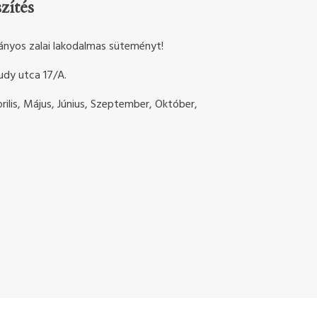
zítés
ányos zalai lakodalmas süteményt!
udy utca 17/A.
prilis, Május, Június, Szeptember, Október,