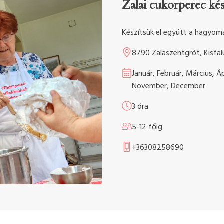
Zalai cukorperec kés
Készítsük el együtt a hagyom
8790 Zalaszentgrót, Kisfal
Január, Február, Március, Á
November, December
3 óra
5-12 főig
+36308258690