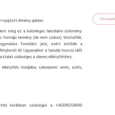
Útvonalt
 nyújtott élmény ajánlat.
elent meg ez a különleges lakodalmi sütemény.
rú formájú kemény (de nem száraz) tésztaféle,
gymásba fonódást jelzi, ezért kötődik a
énykorát éli. Ugyanakkor a tanulás hosszú időt
asztalat szükséges a sikeres elkészítéshez.
 elkészítés módjába: cukorperec verés, sütés,
héttel korábban szükséges a +36308258690