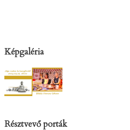
Képgaléria
Résztvevő porták