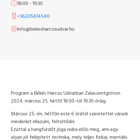
18:00
-
19:30
+36205614540
info@bekesharcosudvar.hu
Program a Békés Harcos Udvarban Zalaszentgróton
2024. március 25. hétfő 18.00-tól 19.30 óráig.
Március 25.-én, hétfőn este 6 órától szeretettel várunk
mindenkit ellazulni, feltöltődni.
Ezúttal a hangfürdőt jóga nidra előzi meg, ami egy
olyan jól felépített technika, mely teljes fizikai, mentális