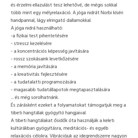
és érzelmi ellazulást tesz lehetővé, de mégis sokkal
több mint egy mélyrelaxáció. A jóga nidrát Norbi kíséri
handpannal, lágy elringató dallamokkal.
A jóga nidrá használható:
-a fizikai test pihentetésére
- stressz kezelésére
- a koncentrációs képesség javítására
- rossz szokásaink levetkőzésére
- a memória javítására
- a kreativitás fejlesztésére
- a tudatalatti programozására
- magasabb tudatállapotok megtapasztalására
... és még sorolhatnánk.
És zárásként ezeket a folyamatokat támogatjuk meg a
tibeti hangtálak gyógyító hangjaival.
A tibeti hangtálakat ősidők óta használják a keleti
kultúrákban gyógyításra, meditációs- és egyéb
relaxációs célokra. Vibrációjuk az idegrendszerre nagyon