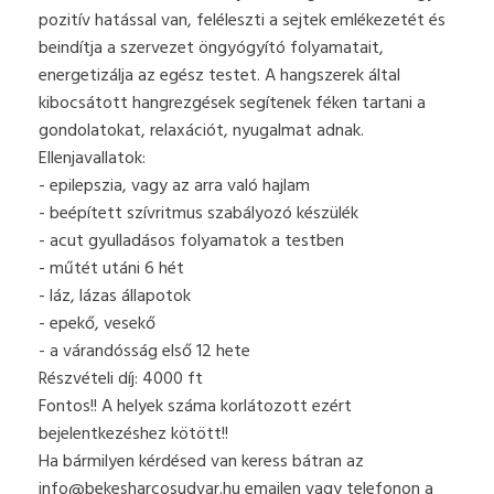
pozitív hatással van, feléleszti a sejtek emlékezetét és
beindítja a szervezet öngyógyító folyamatait,
energetizálja az egész testet. A hangszerek által
kibocsátott hangrezgések segítenek féken tartani a
gondolatokat, relaxációt, nyugalmat adnak.
Ellenjavallatok:
- epilepszia, vagy az arra való hajlam
- beépített szívritmus szabályozó készülék
- acut gyulladásos folyamatok a testben
- műtét utáni 6 hét
- láz, lázas állapotok
- epekő, vesekő
- a várandósság első 12 hete
Részvételi díj: 4000 ft
Fontos!! A helyek száma korlátozott ezért
bejelentkezéshez kötött!!
Ha bármilyen kérdésed van keress bátran az
info@bekesharcosudvar.hu
emailen vagy telefonon a