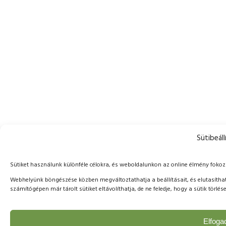
Sütibeáll
Sütiket használunk különféle célokra, és weboldalunkon az online élmény foko
Webhelyünk böngészése közben megváltoztathatja a beállításait, és elutasíthat
számítógépen már tárolt sütiket eltávolíthatja, de ne feledje, hogy a sütik tör
Elfog