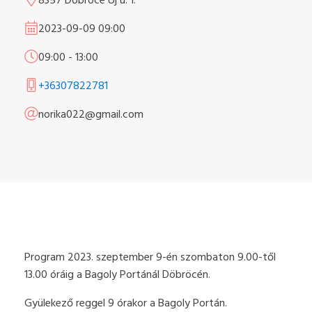
8357 Döbröce Új u. 1.
2023-09-09
09:00
09:00
-
13:00
+36307822781
norika022@gmail.com
Program 2023. szeptember 9-én szombaton 9.00-től
13.00 óráig a Bagoly Portánál Döbröcén.
Gyülekező reggel 9 órakor a Bagoly Portán.