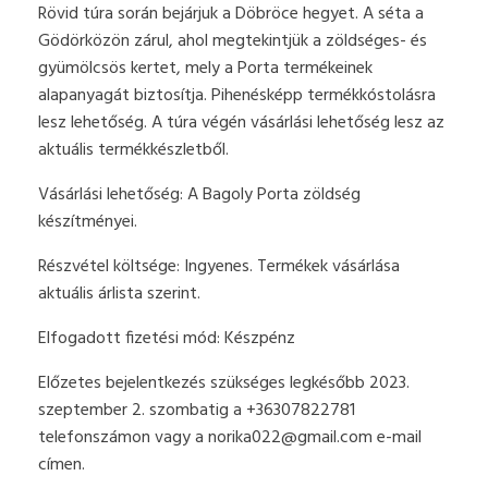
Rövid túra során bejárjuk a Döbröce hegyet. A séta a
Gödörközön zárul, ahol megtekintjük a zöldséges- és
gyümölcsös kertet, mely a Porta termékeinek
alapanyagát biztosítja. Pihenésképp termékkóstolásra
lesz lehetőség. A túra végén vásárlási lehetőség lesz az
aktuális termékkészletből.
Vásárlási lehetőség: A Bagoly Porta zöldség
készítményei.
Részvétel költsége: Ingyenes. Termékek vásárlása
aktuális árlista szerint.
Elfogadott fizetési mód: Készpénz
Előzetes bejelentkezés szükséges legkésőbb 2023.
szeptember 2. szombatig a +36307822781
telefonszámon vagy a
norika022@gmail.com
e-mail
címen.