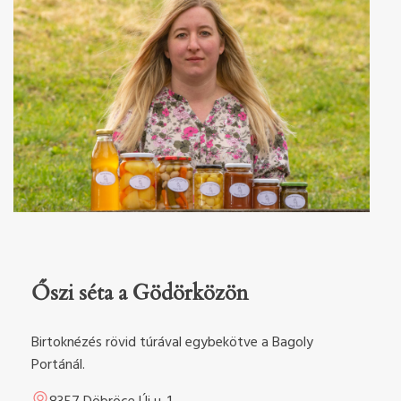
Őszi séta a Gödörközön
Birtoknézés rövid túrával egybekötve a Bagoly
Portánál.