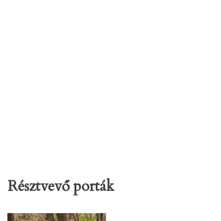
Résztvevő porták