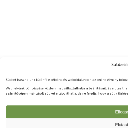
Sütibeáll
Sütiket használunk különféle célokra, és weboldalunkon az online élmény foko
Webhelyünk böngészése közben megváltoztathatja a beállításait, és elutasíthat
számítógépen már tárolt sütiket eltávolíthatja, de ne feledje, hogy a sütik tör
Elfog
Elutas