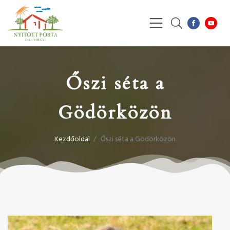
Őszi séta a
Gödörközön
Kezdőoldal
/
Őszi séta a Gödörközön