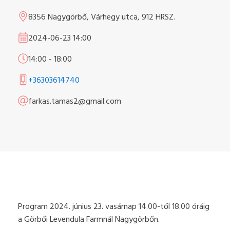
8356 Nagygörbő, Várhegy utca, 912 HRSZ.
2024-06-23
14:00
14:00
-
18:00
+36303614740
farkas.tamas2@gmail.com
Program 2024. június 23. vasárnap 14.00-től 18.00 óráig
a Görbői Levendula Farmnál Nagygörbőn.