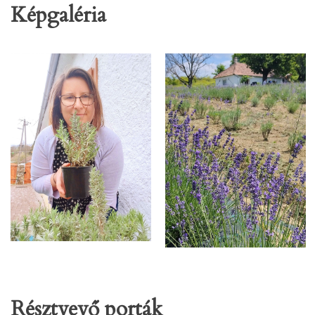
Képgaléria
Résztvevő porták