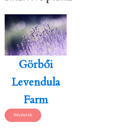
Görbői
Levendula
Farm
Részletek