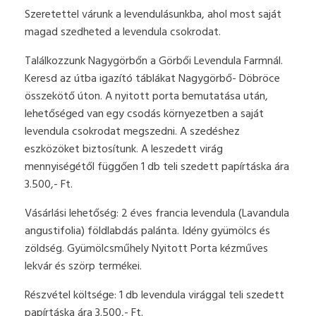
Szeretettel várunk a levendulásunkba, ahol most saját
magad szedheted a levendula csokrodat.
Találkozzunk Nagygörbőn a Görbői Levendula Farmnál.
Keresd az útba igazító táblákat Nagygörbő- Döbröce
összekötő úton. A nyitott porta bemutatása után,
lehetőséged van egy csodás környezetben a saját
levendula csokrodat megszedni. A szedéshez
eszközöket biztosítunk. A leszedett virág
mennyiségétől függően 1 db teli szedett papírtáska ára
3.500,- Ft.
Vásárlási lehetőség: 2 éves francia levendula (Lavandula
angustifolia) földlabdás palánta. Idény gyümölcs és
zöldség. Gyümölcsműhely Nyitott Porta kézműves
lekvár és szörp termékei.
Részvétel költsége: 1 db levendula virággal teli szedett
papírtáska ára 3.500,- Ft.