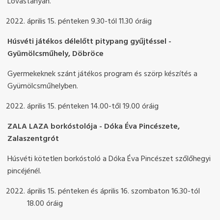
Lovastanyán.
április 15. pénteken 9.30-tól 11.30 óráig
Húsvéti játékos délelőtt pitypang gyűjtéssel -
Gyümölcsműhely, Döbröce
Gyermekeknek szánt játékos program és szörp készítés a
Gyümölcsműhelyben.
április 15. pénteken 14.00-től 19.00 óráig
ZALA LAZA borkóstolója - Dóka Éva Pincészete,
Zalaszentgrót
Húsvéti kötetlen borkóstoló a Dóka Éva Pincészet szőlőhegyi
pincéjénél.
április 15. pénteken és április 16. szombaton 16.30-tól
18.00 óráig