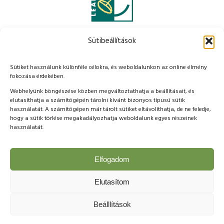
Sütibeállítások
Sütiket használunk különféle célokra, és weboldalunkon az online élmény
fokozása érdekében.
Webhelyünk böngészése közben megváltoztathatja a beállításait, és
elutasíthatja a számítógépén tárolni kívánt bizonyos típusú sütik
használatát. A számítógépen már tárolt sütiket eltávolíthatja, de ne feledje,
hogy a sütik törlése megakadályozhatja weboldalunk egyes részeinek
használatát.
Elfogadom
Elutasítom
Copyright © 2023 Nyitott Porták - Zala Völgye - Zala Termálvölgye
Beálllítások
Egyesület - Minden jog fenntartva!
Impresszum