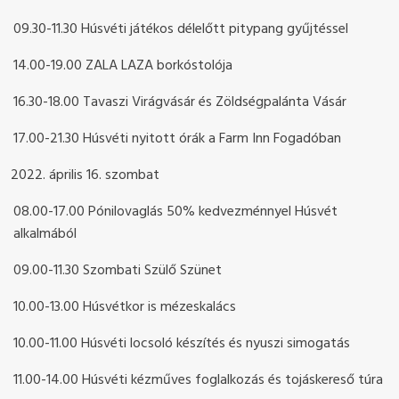
09.30-11.30 Húsvéti játékos délelőtt pitypang gyűjtéssel
14.00-19.00 ZALA LAZA borkóstolója
16.30-18.00 Tavaszi Virágvásár és Zöldségpalánta Vásár
17.00-21.30 Húsvéti nyitott órák a Farm Inn Fogadóban
április 16. szombat
08.00-17.00 Pónilovaglás 50% kedvezménnyel Húsvét
alkalmából
09.00-11.30 Szombati Szülő Szünet
10.00-13.00 Húsvétkor is mézeskalács
10.00-11.00 Húsvéti locsoló készítés és nyuszi simogatás
11.00-14.00 Húsvéti kézműves foglalkozás és tojáskereső túra