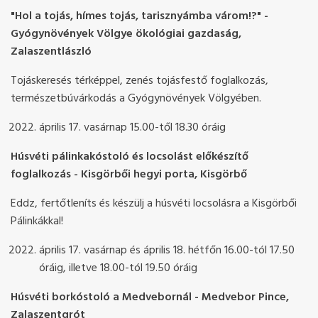
"Hol a tojás, hímes tojás, tarisznyámba várom!?" -
Gyógynövények Völgye ökológiai gazdaság,
Zalaszentlászló
Tojáskeresés térképpel, zenés tojásfestő foglalkozás,
természetbúvárkodás a Gyógynövények Völgyében.
április 17. vasárnap 15.00-től 18.30 óráig
Húsvéti pálinkakóstoló és locsolást előkészítő
foglalkozás - Kisgörbői hegyi porta, Kisgörbő
Eddz, fertőtleníts és készülj a húsvéti locsolásra a Kisgörbői
Pálinkákkal!
április 17. vasárnap és április 18. hétfőn 16.00-tól 17.50
óráig, illetve 18.00-tól 19.50 óráig
Húsvéti borkóstoló a Medvebornál - Medvebor Pince,
Zalaszentgrót