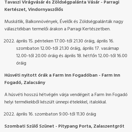
Tavaszi Virágvásár és Zöldségpalánta Vásár - Parragi
Kertészet, Vindornyaszőlős
Muskátlik, Balkonnövények, Évelők és Zöldségpalánták nagy
választékban termelői árakon a Parragi Kertészetben.
április 15. pénteken 17.00-től 21.30 óráig, április 16.
szombaton 12.00-től 21.30 óráig, április 17. vasárnap
12.00-től 20.00 óráig és április 18. hétfőn 12.00-től 16.00
óráig
Húsvéti nyitott órák a Farm Inn Fogadóban - Farm Inn
Fogadó, Zalacsány
A húsvéti hosszú hétvégén várja vendégeit a Farm Inn Fogadó
helyi termékekből készült ünnepi ételekkel, italokkal.
április 16. szombaton 9.00-től 11.30 óráig
Szombati Szülő Szünet - Pitypang Porta, Zalaszentgrót