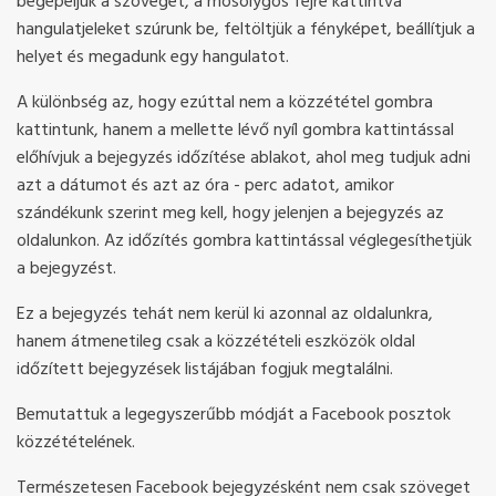
begépeljük a szöveget, a mosolygós fejre kattintva
hangulatjeleket szúrunk be, feltöltjük a fényképet, beállítjuk a
helyet és megadunk egy hangulatot.
A különbség az, hogy ezúttal nem a közzététel gombra
kattintunk, hanem a mellette lévő nyíl gombra kattintással
előhívjuk a bejegyzés időzítése ablakot, ahol meg tudjuk adni
azt a dátumot és azt az óra - perc adatot, amikor
szándékunk szerint meg kell, hogy jelenjen a bejegyzés az
oldalunkon. Az időzítés gombra kattintással véglegesíthetjük
a bejegyzést.
Ez a bejegyzés tehát nem kerül ki azonnal az oldalunkra,
hanem átmenetileg csak a közzétételi eszközök oldal
időzített bejegyzések listájában fogjuk megtalálni.
Bemutattuk a legegyszerűbb módját a Facebook posztok
közzétételének.
Természetesen Facebook bejegyzésként nem csak szöveget