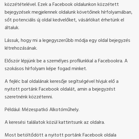
közzétételével. Ezek a Facebook oldalunkon közzétett
bejegyzések megjelennek oldalunk követőinek hírfolyamában,
sőt potenciális új oldal kedvelőket, vásárlókat érhetünk el
általuk.
Lássuk, hogy mi a legegyszerűbb módja egy oldal bejegyzés
létrehozásának.
Először lépjünk be a személyes profilunkkal a Facebookra. A
szokásos hírfolyam képe fogad minket.
A fejléc bal oldalának keresője segítségével hívjuk elő a
nyitott portánk Facebook oldalát, amin a bejegyzést
szeretnénk közzétenni.
Például: Mézespatkó Alkotóműhely.
A keresési találatok közül kattintsunk az oldalra.
Most betöltődött a nyitott portánk Facebook oldala