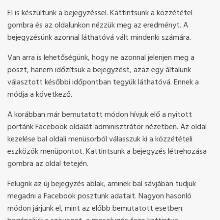
El is készültünk a bejegyzéssel. Kattintsunk a közzététel
gombra és az oldalunkon nézzük meg az eredményt. A
bejegyzésünk azonnal láthatóvá vált mindenki számára.
Van arra is lehetőségünk, hogy ne azonnal jelenjen meg a
poszt, hanem időzítsük a bejegyzést, azaz egy általunk
választott későbbi időpontban tegyük láthatóvá. Ennek a
módja a következő.
A korábban már bemutatott módon hívjuk elő a nyitott
portánk Facebook oldalát adminisztrátor nézetben. Az oldal
kezelése bal oldali menüsorból válasszuk ki a közzétételi
eszközök menüpontot. Kattintsunk a bejegyzés létrehozása
gombra az oldal tetején.
Felugrik az új bejegyzés ablak, aminek bal sávjában tudjuk
megadni a Facebook posztunk adatait. Nagyon hasonló
módon járjunk el, mint az előbb bemutatott esetben: