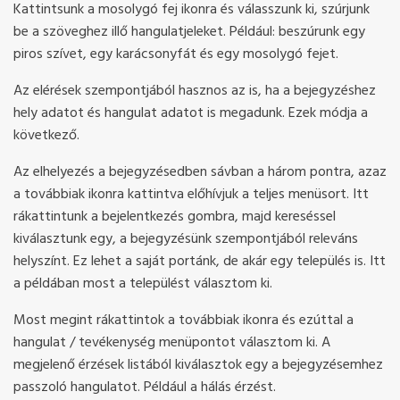
Kattintsunk a mosolygó fej ikonra és válasszunk ki, szúrjunk
be a szöveghez illő hangulatjeleket. Például: beszúrunk egy
piros szívet, egy karácsonyfát és egy mosolygó fejet.
Az elérések szempontjából hasznos az is, ha a bejegyzéshez
hely adatot és hangulat adatot is megadunk. Ezek módja a
következő.
Az elhelyezés a bejegyzésedben sávban a három pontra, azaz
a továbbiak ikonra kattintva előhívjuk a teljes menüsort. Itt
rákattintunk a bejelentkezés gombra, majd kereséssel
kiválasztunk egy, a bejegyzésünk szempontjából releváns
helyszínt. Ez lehet a saját portánk, de akár egy település is. Itt
a példában most a települést választom ki.
Most megint rákattintok a továbbiak ikonra és ezúttal a
hangulat / tevékenység menüpontot választom ki. A
megjelenő érzések listából kiválasztok egy a bejegyzésemhez
passzoló hangulatot. Például a hálás érzést.