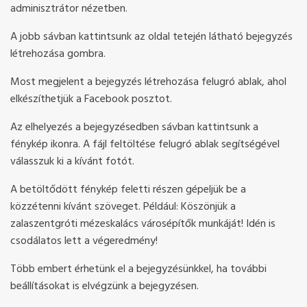
adminisztrátor nézetben.
A jobb sávban kattintsunk az oldal tetején látható bejegyzés
létrehozása gombra.
Most megjelent a bejegyzés létrehozása felugró ablak, ahol
elkészíthetjük a Facebook posztot.
Az elhelyezés a bejegyzésedben sávban kattintsunk a
fénykép ikonra. A fájl feltöltése felugró ablak segítségével
válasszuk ki a kívánt fotót.
A betöltődött fénykép feletti részen gépeljük be a
közzétenni kívánt szöveget. Például: Köszönjük a
zalaszentgróti mézeskalács városépítők munkáját! Idén is
csodálatos lett a végeredmény!
Több embert érhetünk el a bejegyzésünkkel, ha további
beállításokat is elvégzünk a bejegyzésen.