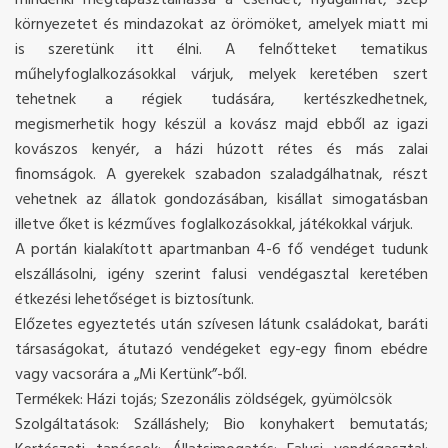
mindenki megtapasztalhassa a csendet, nyugalmat, szép
környezetet és mindazokat az örömöket, amelyek miatt mi
is szeretünk itt élni. A felnőtteket tematikus
műhelyfoglalkozásokkal várjuk, melyek keretében szert
tehetnek a régiek tudására, kertészkedhetnek,
megismerhetik hogy készül a kovász majd ebből az igazi
kovászos kenyér, a házi húzott rétes és más zalai
finomságok. A gyerekek szabadon szaladgálhatnak, részt
vehetnek az állatok gondozásában, kisállat simogatásban
illetve őket is kézműves foglalkozásokkal, játékokkal várjuk.
A portán kialakított apartmanban 4-6 fő vendéget tudunk
elszállásolni, igény szerint falusi vendégasztal keretében
étkezési lehetőséget is biztosítunk.
Előzetes egyeztetés után szívesen látunk családokat, baráti
társaságokat, átutazó vendégeket egy-egy finom ebédre
vagy vacsorára a „Mi Kertünk”-ből.
Termékek: Házi tojás; Szezonális zöldségek, gyümölcsök
Szolgáltatások: Szálláshely; Bio konyhakert bemutatás;