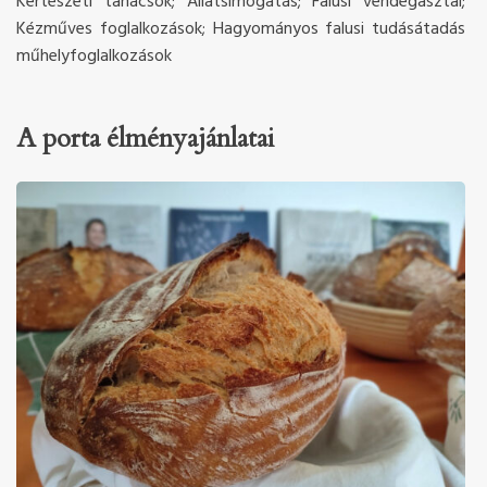
Kertészeti tanácsok; Állatsimogatás; Falusi vendégasztal;
Kézműves foglalkozások; Hagyományos falusi tudásátadás
műhelyfoglalkozások
A porta élményajánlatai