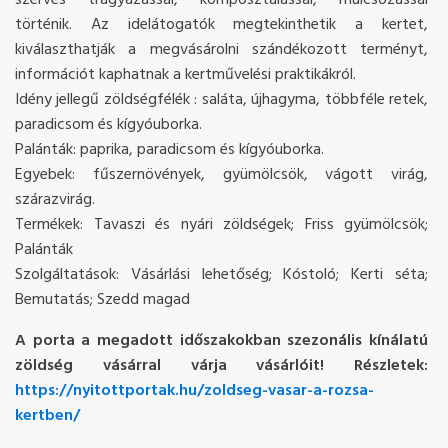
szerves trágyázással, komposztálással, mulcsozással
történik. Az idelátogatók megtekinthetik a kertet,
kiválaszthatják a megvásárolni szándékozott terményt,
információt kaphatnak a kertművelési praktikákról.
Idény jellegű zöldségfélék : saláta, újhagyma, többféle retek,
paradicsom és kígyóuborka.
Palánták: paprika, paradicsom és kígyóuborka.
Egyebek: fűszernövények, gyümölcsök, vágott virág,
szárazvirág.
Termékek: Tavaszi és nyári zöldségek; Friss gyümölcsök;
Palánták
Szolgáltatások: Vásárlási lehetőség; Kóstoló; Kerti séta;
Bemutatás; Szedd magad
A porta a megadott időszakokban szezonális kínálatú
zöldség vásárral várja vásárlóit! Részletek:
https://nyitottportak.hu/zoldseg-vasar-a-rozsa-
kertben/