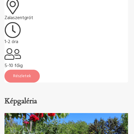
Zalaszentgrót
1-2 óra
5-10 főig
Részletek
Képgaléria