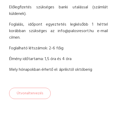
Előlegfizetés szükséges banki utalással (számlát
küldenek).
Foglalás, időpont egyeztetés legkésőbb 1 héttel
korábban szükséges az
info@palosresort.hu
e-mail
címen.
Foglalható létszámok: 2-6 főig
Élmény időtartama: 1,5 óra és 4 óra
Mely hónapokban érhető el: áprilistól októberig
Útvonaltervezés