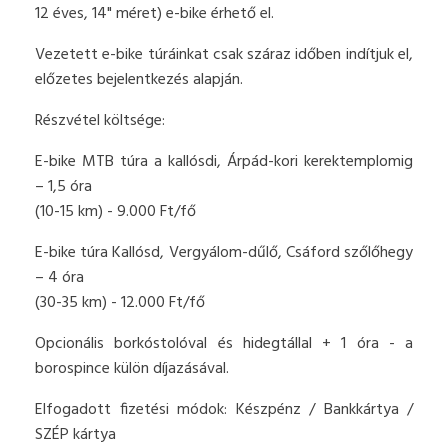
12 éves, 14" méret) e-bike érhető el.
Vezetett e-bike túráinkat csak száraz időben indítjuk el,
előzetes bejelentkezés alapján.
Részvétel költsége:
E-bike MTB túra a kallósdi, Árpád-kori kerektemplomig
– 1,5 óra
(10-15 km) - 9.000 Ft/fő
E-bike túra Kallósd, Vergyálom-dűlő, Csáford szőlőhegy
– 4 óra
(30-35 km) - 12.000 Ft/fő
Opcionális borkóstolóval és hidegtállal + 1 óra - a
borospince külön díjazásával.
Elfogadott fizetési módok: Készpénz / Bankkártya /
SZÉP kártya