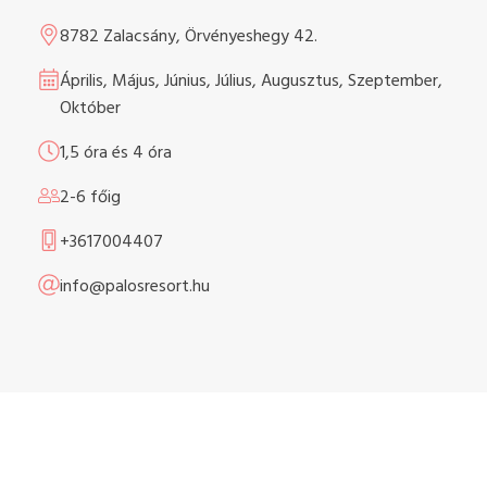
8782 Zalacsány, Örvényeshegy 42.
Április, Május, Június, Július, Augusztus, Szeptember,
Október
1,5 óra és 4 óra
2-6 főig
+3617004407
info@palosresort.hu