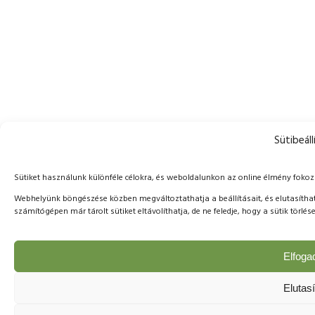
Sütibeáll
Sütiket használunk különféle célokra, és weboldalunkon az online élmény foko
Webhelyünk böngészése közben megváltoztathatja a beállításait, és elutasíthat
számítógépen már tárolt sütiket eltávolíthatja, de ne feledje, hogy a sütik tör
Elfog
Elutas