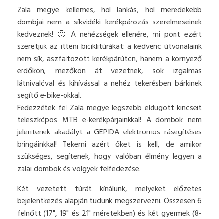
Zala megye kellemes, hol lankás, hol meredekebb
dombjai nem a síkvidéki kerékpározás szerelmeseinek
kedveznek! 🙂 A nehézségek ellenére, mi pont ezért
szeretjük az itteni biciklitúrákat: a kedvenc útvonalaink
nem sík, aszfaltozott kerékpárúton, hanem a környező
erdőkön, mezőkön át vezetnek, sok izgalmas
látnivalóval és kihívással a nehéz tekerésben bárkinek
segítő e-bike-okkal.
Fedezzétek fel Zala megye legszebb eldugott kincseit
teleszkópos MTB e-kerékpárjainkkal! A dombok nem
jelentenek akadályt a GEPIDA elektromos rásegítéses
bringáinkkal! Tekerni azért őket is kell, de amikor
szükséges, segítenek, hogy valóban élmény legyen a
zalai dombok és völgyek felfedezése.
Két vezetett túrát kínálunk, melyeket előzetes
bejelentkezés alapján tudunk megszervezni. Összesen 6
felnőtt (17", 19" és 21" méretekben) és két gyermek (8-