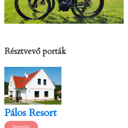
Résztvevő porták
Pálos Resort
Részletek