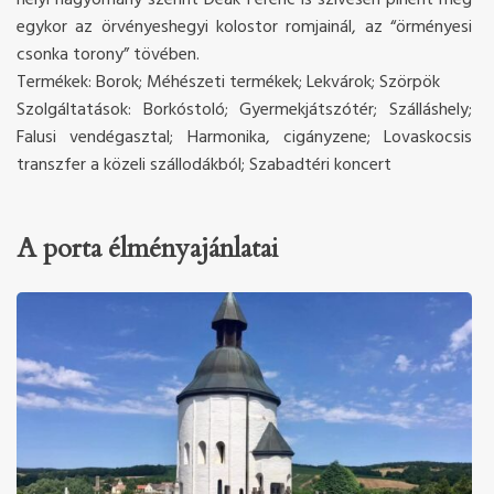
egykor az örvényeshegyi kolostor romjainál, az “örményesi
csonka torony” tövében.
Termékek: Borok; Méhészeti termékek; Lekvárok; Szörpök
Szolgáltatások: Borkóstoló; Gyermekjátszótér; Szálláshely;
Falusi vendégasztal; Harmonika, cigányzene; Lovaskocsis
transzfer a közeli szállodákból; Szabadtéri koncert
A porta élményajánlatai