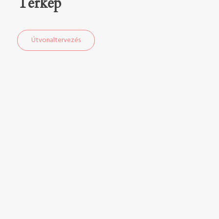
Térkép
Útvonaltervezés