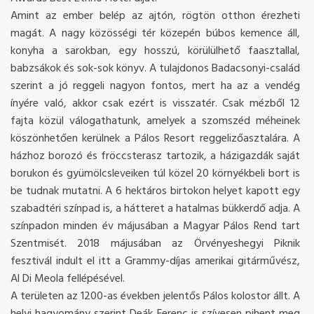
Amint az ember belép az ajtón, rögtön otthon érezheti
magát. A nagy közösségi tér közepén búbos kemence áll,
konyha a sarokban, egy hosszú, körülülhető faasztallal,
babzsákok és sok-sok könyv. A tulajdonos Badacsonyi-család
szerint a jó reggeli nagyon fontos, mert ha az a vendég
ínyére való, akkor csak ezért is visszatér. Csak mézből 12
fajta közül válogathatunk, amelyek a szomszéd méheinek
köszönhetően kerülnek a Pálos Resort reggelizőasztalára. A
házhoz borozó és fröccsterasz tartozik, a házigazdák saját
borukon és gyümölcsleveiken túl közel 20 környékbeli bort is
be tudnak mutatni. A 6 hektáros birtokon helyet kapott egy
szabadtéri színpad is, a hátteret a hatalmas bükkerdő adja. A
színpadon minden év májusában a Magyar Pálos Rend tart
Szentmisét. 2018 májusában az Örvényeshegyi Piknik
fesztivál indult el itt a Grammy-díjas amerikai gitárművész,
Al Di Meola fellépésével.
A területen az 1200-as években jelentős Pálos kolostor állt. A
helyi hagyomány szerint Deák Ferenc is szívesen pihent meg