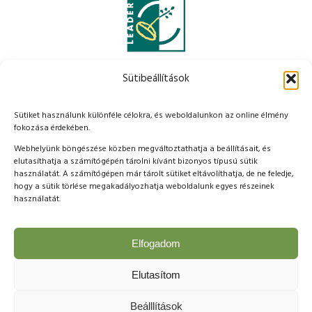
Sütibeállítások
Sütiket használunk különféle célokra, és weboldalunkon az online élmény
fokozása érdekében.
Webhelyünk böngészése közben megváltoztathatja a beállításait, és
elutasíthatja a számítógépén tárolni kívánt bizonyos típusú sütik
használatát. A számítógépen már tárolt sütiket eltávolíthatja, de ne feledje,
hogy a sütik törlése megakadályozhatja weboldalunk egyes részeinek
használatát.
Elfogadom
Elutasítom
Copyright © 2023 Nyitott Porták - Zala Völgye - Zala Termálvölgye
Beálllítások