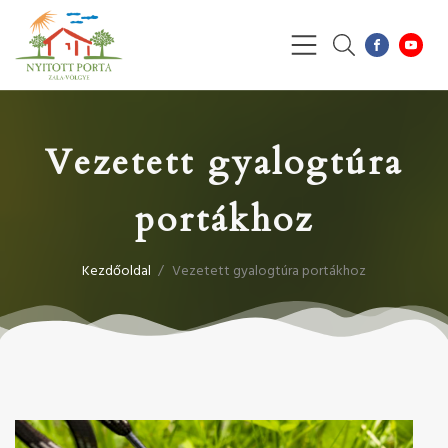
Vezetett gyalogtúra
portákhoz
Kezdőoldal
/
Vezetett gyalogtúra portákhoz