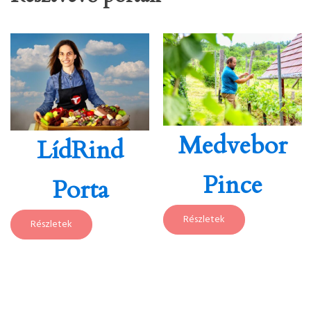
Medvebor
LídRind
Pince
Porta
Részletek
Részletek