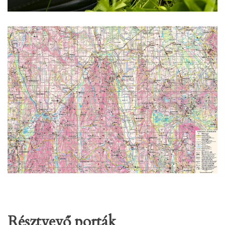
Résztvevő porták