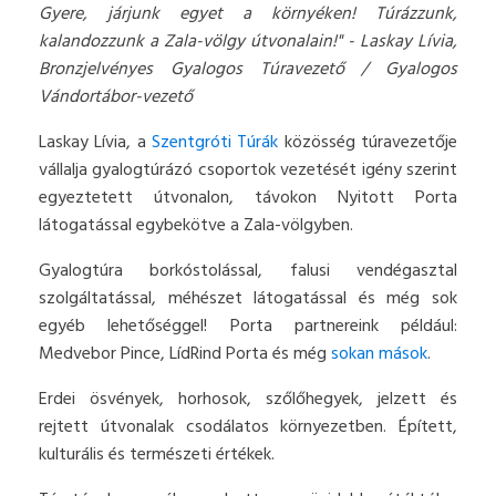
Gyere, járjunk egyet a környéken! Túrázzunk,
kalandozzunk a Zala-völgy útvonalain!" - Laskay Lívia,
Bronzjelvényes Gyalogos Túravezető / Gyalogos
Vándortábor-vezető
Laskay Lívia, a
Szentgróti Túrák
közösség túravezetője
vállalja gyalogtúrázó csoportok vezetését igény szerint
egyeztetett útvonalon, távokon Nyitott Porta
látogatással egybekötve a Zala-völgyben.
Gyalogtúra borkóstolással, falusi vendégasztal
szolgáltatással, méhészet látogatással és még sok
egyéb lehetőséggel! Porta partnereink például:
Medvebor Pince, LídRind Porta és még
sokan mások
.
Erdei ösvények, horhosok, szőlőhegyek, jelzett és
rejtett útvonalak csodálatos környezetben. Épített,
kulturális és természeti értékek.