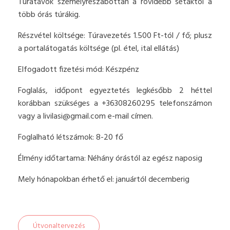
Túratávok személyreszabottan a rövidebb sétáktól a
több órás túrákig.
Részvétel költsége: Túravezetés 1.500 Ft-tól / fő; plusz
a portalátogatás költsége (pl. étel, ital ellátás)
Elfogadott fizetési mód: Készpénz
Foglalás, időpont egyeztetés legkésőbb 2 héttel
korábban szükséges a +36308260295 telefonszámon
vagy a
livilasi@gmail.com
e-mail címen.
Foglalható létszámok: 8-20 fő
Élmény időtartama: Néhány órástól az egész naposig
Mely hónapokban érhető el: januártól decemberig
Útvonaltervezés