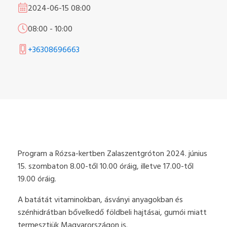
2024-06-15
08:00
08:00
-
10:00
+36308696663
Program a Rózsa-kertben Zalaszentgróton 2024. június
15. szombaton 8.00-től 10.00 óráig, illetve 17.00-től
19.00 óráig.
A batátát vitaminokban, ásványi anyagokban és
szénhidrátban bővelkedő földbeli hajtásai, gumói miatt
termesztjük Magyarországon is.