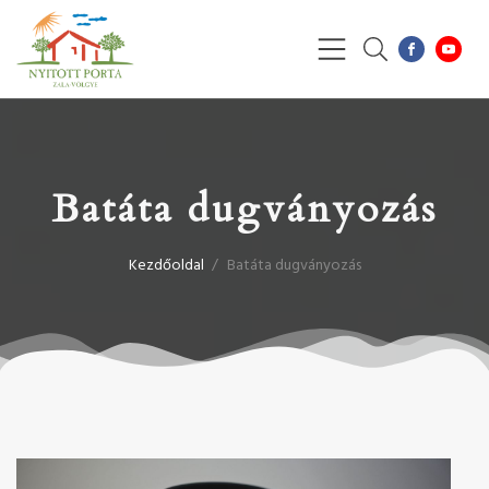
Batáta dugványozás
Kezdőoldal
/
Batáta dugványozás