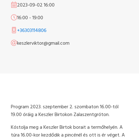
2023-09-02
16:00
16:00
-
19:00
+36303114806
keszlerviktor@gmail.com
Program 2023. szeptember 2. szombaton 16.00-tól
19.00 óráig a Keszler Birtokon Zalaszentgróton.
Kóstolja meg a Keszler Birtok borait a termőhelyén. A
túra 16.00-kor kezdődik a pincénél és ott is ér véget. A