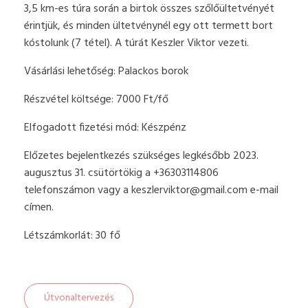
3,5 km-es túra során a birtok összes szőlőültetvényét
érintjük, és minden ültetvénynél egy ott termett bort
kóstolunk (7 tétel). A túrát Keszler Viktor vezeti.
Vásárlási lehetőség: Palackos borok
Részvétel költsége: 7000 Ft/fő
Elfogadott fizetési mód: Készpénz
Előzetes bejelentkezés szükséges legkésőbb 2023.
augusztus 31. csütörtökig a +36303114806
telefonszámon vagy a
keszlerviktor@gmail.com
e-mail
címen.
Létszámkorlát: 30 fő
Útvonaltervezés