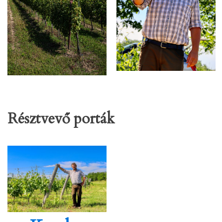
Résztvevő porták