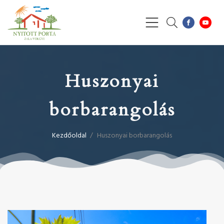
Huszonyai
borbarangolás
Kezdőoldal
/
Huszonyai borbarangolás