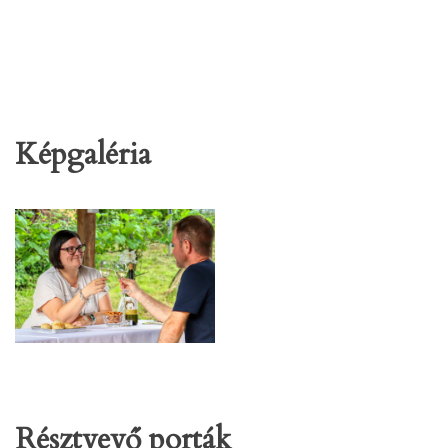
Képgaléria
Résztvevő porták