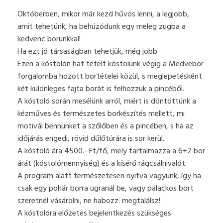
Októberben, mikor már kezd hűvös lenni, a legjobb,
amit tehetünk, ha behúzódunk egy meleg zugba a
kedvenc borunkkal!
Ha ezt jó társaságban tehetjük, még jobb
Ezen a kóstolón hat tételt kóstolunk végig a Medvebor
forgalomba hozott bortételei közül, s meglepetésként
két különleges fajta borát is felhozzuk a pincéből.
A kóstoló során mesélünk arról, miért is döntöttünk a
kézműves és természetes borkészítés mellett, mi
motivál bennünket a szőlőben és a pincében, s ha az
időjárás engedi, rövid dűlőtúrára is sor kerül.
A kóstoló ára 4500.- Ft/fő, mely tartalmazza a 6+2 bor
árát (kóstolómennyiség) és a kísérő rágcsálnivalót.
A program alatt természetesen nyitva vagyunk, így ha
csak egy pohár borra ugranál be, vagy palackos bort
szeretnél vásárolni, ne habozz: megtalálsz!
A kóstolóra előzetes bejelentkezés szükséges