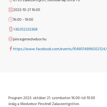
8795 Zalaszentgrót, Déloldal-lap utca 70
2023-10-21
16:00
16:00
-
19:00
+36202232368
pince@medvebor.hu
https://www.facebook.com/events/1048514896502124/
Program 2023. október 21. szombaton 16.00-tól 19.00
óráig a Medvebor Pincénél Zalaszentgróton.