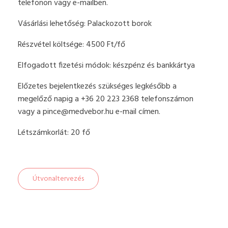
telefonon vagy e-mailben.
Vásárlási lehetőség: Palackozott borok
Részvétel költsége: 4500 Ft/fő
Elfogadott fizetési módok: készpénz és bankkártya
Előzetes bejelentkezés szükséges legkésőbb a
megelőző napig a +36 20 223 2368 telefonszámon
vagy a
pince@medvebor.hu
e-mail címen.
Létszámkorlát: 20 fő
Útvonaltervezés