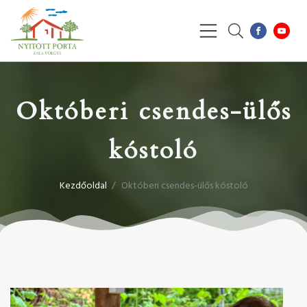
Októberi csendes-ülős
kóstoló
Kezdőoldal
/
Októberi csendes-ülős kóstoló