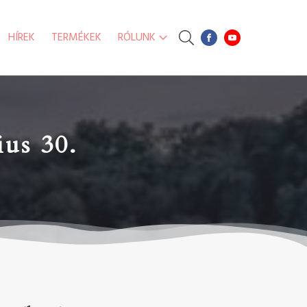
HÍREK
TERMÉKEK
RÓLUNK
ius 30.