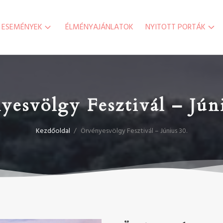
ESEMÉNYEK
ÉLMÉNYAJÁNLATOK
NYITOTT PORTÁK
esvölgy Fesztivál – Jún
Kezdőoldal
/
Örvényesvölgy Fesztivál – Június 30.