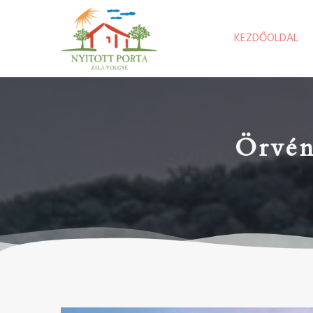
KEZDŐOLDAL
Örvény