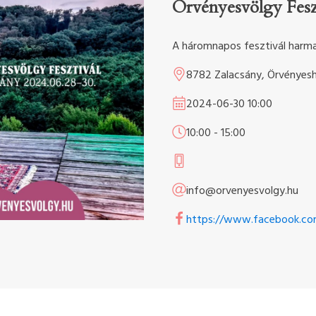
Örvényesvölgy Feszt
A háromnapos fesztivál harma
8782 Zalacsány, Örvényes
2024-06-30
10:00
10:00
-
15:00
info@orvenyesvolgy.hu
https://www.facebook.c