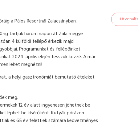
Útvonalt
óráig a Pálos Resortnál Zalacsányban.
0-ig tartjuk három napon át Zala megye
tóan 4 külföldi fellépő érkezik majd
agyobbjai. Programunkat és fellépőinket
nkat 2024. április elején tesszük közzé. A már
men lehet megnézni!
rokat, a helyi gasztronómiát bemutató ételeket
tőek meg:
rmekek 12 év alatt ingyenesen jöhetnek be
kel léphet be kísérőként. Kutyák pórázon
ttiak és 65 év felettiek számára kedvezményes