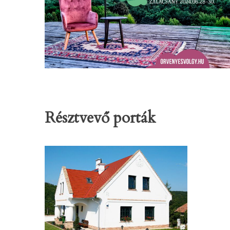
Résztvevő porták