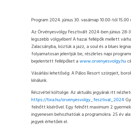
Program 2024. június 30. vasárnap 10.00-tól 15.00 
Az Örvényesvölgy Fesztivált 2024-ben június 28-3
legszebb völgyében! A hazai fellépők mellett várha
Zalacsányba, köztük a jazz, a soul és a blues legn
folyamatosan jelentjük be, részletes napi programu
bejelentett fellépőket a
www.orvenyesvolgy.hu
cí
Vásárlási lehetőség: A Pálos Resort szörpjeit, bo
kínálunk.
Részvétel költsége: Az aktuális jegyárak itt nézhe
https://tixa.hu/orvenyesvolgy_fesztival_2024
Gye
felnőtt kísérővel. Egy felnőtt maximum 2 gyermek
ingyenesen behozhatóak a programokra. 25 év ala
jegyek érhetőek el.