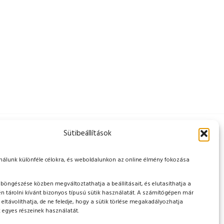
Sütibeállítások
mű felhívás során elnyert 3417266250 iratazonosító
erült megvalósításra.
nálunk különféle célokra, és weboldalunkon az online élmény fokozása
öngészése közben megváltoztathatja a beállításait, és elutasíthatja a
 tárolni kívánt bizonyos típusú sütik használatát. A számítógépen már
t eltávolíthatja, de ne feledje, hogy a sütik törlése megakadályozhatja
egyes részeinek használatát.