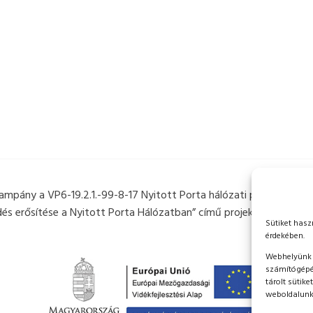
 kampány a VP6-19.2.1.-99-8-17 Nyitott Porta hálózati projektek cí
 erősítése a Nyitott Porta Hálózatban” című projekt keretében k
Sütiket hasz
érdekében.
Webhelyünk b
számítógépén
tárolt sütike
weboldalunk 