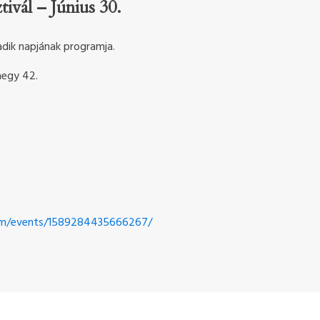
ivál – Június 30.
dik napjának programja.
hegy 42.
om/events/1589284435666267/