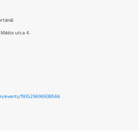
rtánál.
 Miklós utca 4.
om/events/193529696938566