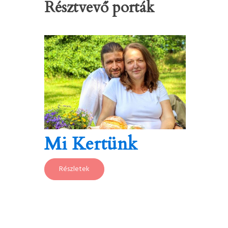
Résztvevő porták
Mi Kertünk
Részletek