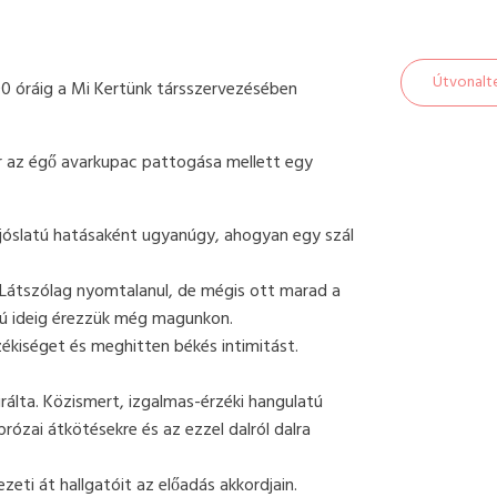
Útvonalt
00 óráig a Mi Kertünk társszervezésében
́r az égő avarkupac pattogása mellett egy
óslatú hatásaként ugyanúgy, ahogyan egy szál
k. Látszólag nyomtalanul, de mégis ott marad a
ú ideig érezzük még magunkon.
kiséget és meghitten békés intimitást.
irálta. Közismert, izgalmas-érzéki hangulatú
ózai átkötésekre és az ezzel dalról dalra
i át hallgatóit az előadás akkordjain.