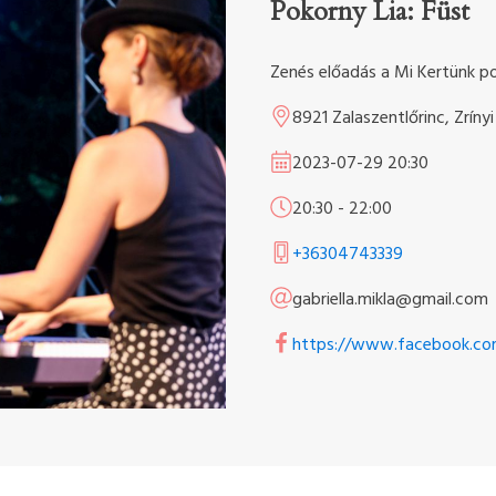
Pokorny Lia: Füst
Zenés előadás a Mi Kertünk po
8921 Zalaszentlőrinc, Zrínyi
2023-07-29
20:30
20:30
-
22:00
+36304743339
gabriella.mikla@gmail.com
https://www.facebook.c