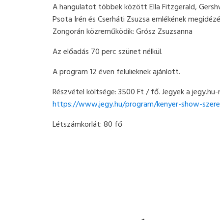
A hangulatot többek között Ella Fitzgerald, Gershw
Psota Irén és Cserháti Zsuzsa emlékének megidézés
Zongorán közreműködik: Grósz Zsuzsanna
Az előadás 70 perc szünet nélkül.
A program 12 éven felülieknek ajánlott.
Részvétel költsége: 3500 Ft / fő. Jegyek a jegy.hu
https://www.jegy.hu/program/kenyer-show-szeret
Létszámkorlát: 80 fő