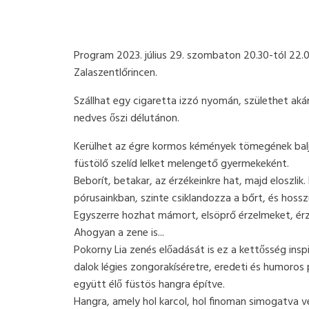
Program 2023. július 29. szombaton 20.30-tól 22.
Zalaszentlőrincen.
Szállhat egy cigaretta izzó nyomán, születhet aka
nedves őszi délutánon.
Kerülhet az égre kormos kémények tömegének balj
füstölő szelíd lelket melengető gyermekeként.
Beborít, betakar, az érzékeinkre hat, majd eloszli
pórusainkban, szinte csiklandozza a bőrt, és hossz
Egyszerre hozhat mámort, elsöprő érzelmeket, érzé
Ahogyan a zene is...
Pokorny Lia zenés előadását is ez a kettősség insp
dalok légies zongorakíséretre, eredeti és humoros pr
együtt élő füstös hangra építve.
Hangra, amely hol karcol, hol finoman simogatva vezet