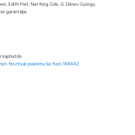
in, Edith Piaf, Nat King Cole, G. Dénes György,
e garantálja.
-n kaphatók:
et-fesztival-pokorny-lia-fust-148442