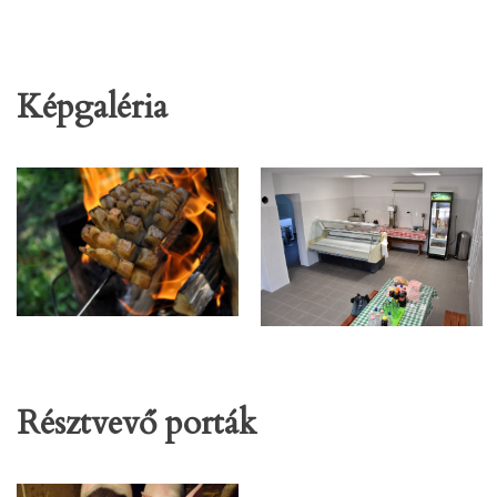
Képgaléria
Résztvevő porták