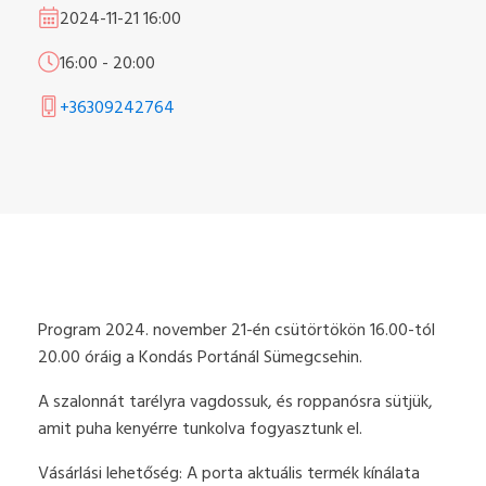
2024-11-21
16:00
16:00
-
20:00
+36309242764
Program 2024. november 21-én csütörtökön 16.00-tól
20.00 óráig a Kondás Portánál Sümegcsehin.
A szalonnát tarélyra vagdossuk, és roppanósra sütjük,
amit puha kenyérre tunkolva fogyasztunk el.
Vásárlási lehetőség: A porta aktuális termék kínálata