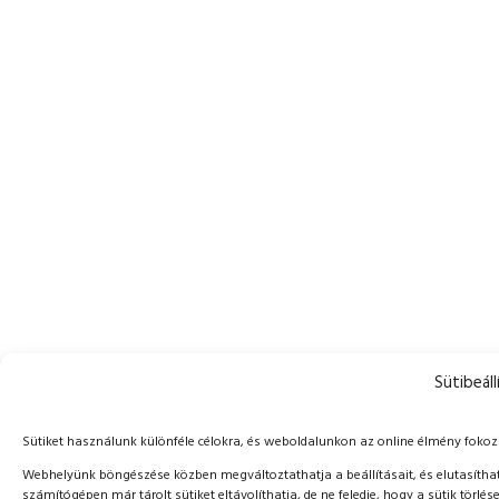
Sütibeáll
Sütiket használunk különféle célokra, és weboldalunkon az online élmény foko
Webhelyünk böngészése közben megváltoztathatja a beállításait, és elutasíthat
számítógépen már tárolt sütiket eltávolíthatja, de ne feledje, hogy a sütik tör