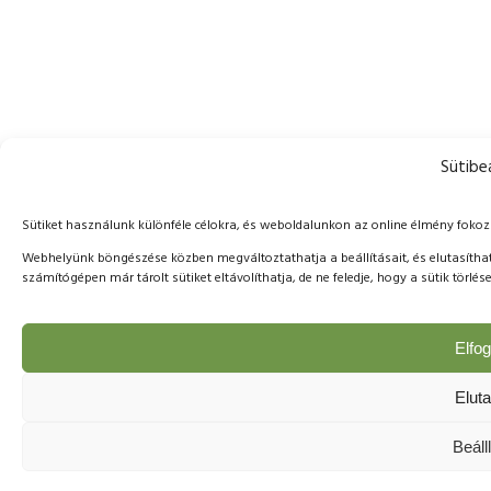
Sütibeá
Sütiket használunk különféle célokra, és weboldalunkon az online élmény foko
Webhelyünk böngészése közben megváltoztathatja a beállításait, és elutasíthat
számítógépen már tárolt sütiket eltávolíthatja, de ne feledje, hogy a sütik tör
Elfo
Elut
Beáll