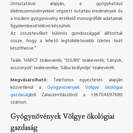
útmutatásai alapján, a gyógyhatású
élelmiszernövényekkel végzett kutatási eredmények és
a modern gyógynövény értékelő monográfiák adatainak
figyelembevételével készültek.
Az összetevőket különös gondossággal állítottuk
össze, hogy a lehető legtökéletesebb ízletes teát
készíthesse."
Teáik: 'HAPCI' teakeverék; '120/80' teakeverék; 'Lányok,
asszonyok' teakeveréke; 'Sába királynője' teakeverék.
Megvásárolható:
Telefonos egyeztetés alapján
közvetlenül a
Gyógynövények Völgye ökológiai
gazdaság
ból Zalaszentlászlóról a +36704697680
számon.
Gyógynövények Völgye ökológiai
gazdaság